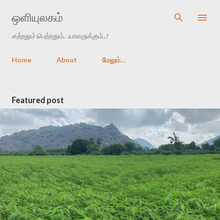
முதன்மை உள்ளடக்கத்திற்குச் செல்
ஒளியுலகம்
கற்றதும் பெற்றதும்.. யாவருக்கும்..!
Home
About
மேலும்…
இ
Featured post
டு
கை
க
ள்