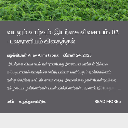
வயலும் வாழ்வும்: இயற்கை விவசாயம்: 02
- பலதானியம் விதைத்தல்
வழங்கியவர்
Vijay Armstrong
பிப்ரவரி 24, 2025
இயற்கை விவசாயம் என்றானபோது இரசாயன உரங்கள் இல்லை .
அப்படியானால் எதைக்கொண்டு பயிரை வளர்ப்பது ? நமக்கெல்லாம்
நன்கு தெரிந்த மாட்டுச் சாண எருவு , இலைத்தழைகள் போன்றவற்றை
நம்முடைய முன்னோர்கள் பயன்படுத்தினார்கள் . ஆனால் இப்போதுதான்
மாடே யாரிடமும் இல்லையே , அப்புறம் எப்படி மாட்டுச்சாணம் கிடைக்கும் ?
பகிர்
கருத்துரையிடுக
READ MORE »
இலைத்தழை வேண்டுமானால் , வயலைச்சுற்றி பல்வேறு மரங்கள் இருக்க
வேண்டும் , அதற்கும் தற்போதைய சூழலில் சாத்தியமில்லை . மேலும் , பல
வருடங்களாக மண்ணில் இரசாயனங்கள் கொட்டப்பட்டதால் மண்
செத்துப்போய் விட்டது . மண்ணில் வாழும் புழுக்கள் , நுண்ணுயிரிகள்