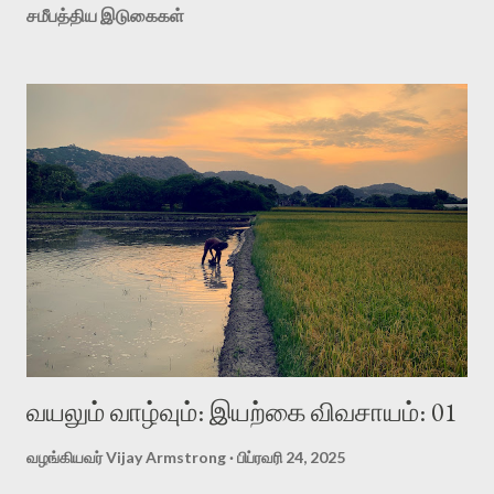
சமீபத்திய இடுகைகள்
எல்லாம் மறைந்துவிட்டன . இவற்றை மீட்டெடுப்பது முதல் வேலையானது .
அதற்கு நம்மாழ்வார் அவர்கள் ஒரு சிறந்த வழியை சொல்லியிருக்கிறார் .
அதற்குப் பெயர் பல தானிய விதைப்பு . சிறு தானிய வகை களில் நாட்டுச்
சோளம் , நாட்டு கம்பு , தினை , சாமை , குதிரைவாலி , பயிறு வகைகளில்
உளுந்து , பாசி பயறு , தட்டைப் பயறு , கொண்டைக் கடலை , துவரை ,
கொத்தவரை , நரிப்பயறு , எண்ணெய் வித்துக்களில் எள் , நிலக்கடலை ,
சூரியகாந...
வயலும் வாழ்வும்: இயற்கை விவசாயம்: 01
வழங்கியவர்
Vijay Armstrong
பிப்ரவரி 24, 2025