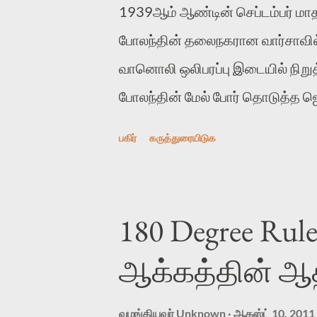
1939ஆம் ஆண்டின் செப்டம்பர் மாத
போராட்டத்தை ஆதரித்து அதற்கா
போலந்தின் தலைநகரான வார்சாவில் 
முன்னெடுத்தவன் என்ற காரணத்தால்
வானொலி ஒலிபரப்பு இடையில் நிறுத்த
என்பதைத் தங்களுக்கு தெளி...
போலந்தின் மேல் போர் தொடுத்த ஜ
நுழைந்திருந்ததும் வானொலி நிலைய
பகிர்
கருத்துரையிடுக
போலந்து வானொலி (Polish Radio) 
ஒலிபரப்பாகிக் கொண்டிருந்தது Cho
இசைக் கோவை. 'Wladyslaw Szp
180 Degree Rul
அப்போது வாசித்துக் கொண்டிருந்தான
ஆக்கத்தின் ஆ
ஒருபுறம், சிதறி ஓடும் மக்கள் ஒருபு
என மொத்தக் கவலைகளையும் சுமந்த
வழங்கியவர்
Unknown
ஆகஸ்ட் 10, 2011