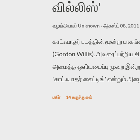
வில்லிஸ்'
எடுத்துக்கொள்வோம். 'A'-வும் 'B'-
அவர்களைப் படம் பிடிக்க கேமராவை, 
வழங்கியவர்
Unknown
ஆகஸ்ட் 08, 2011
வைக்கிறோம்...
காட்ஃபாதர் படத்தின் மூன்று பாகங்க
(Gordon Willis). அவரைப்பற்றிய சி
அமைத்த ஒளியமைப்பு முறை இன்று வ
'காட்ஃபாதர் லைட்டிங்' என்றும் அ
உள்ளன. 'ஹை கீ' (High Key), 'லோ க
பகிர்
14 கருத்துகள்
Fly Lighting) ..etc, என்பதில் 'காட
ஒன்று, என கொடாக்கின் (Kodak) ஒர
படத்தில் இவர் அமைத்த ஒளியமைப்பு