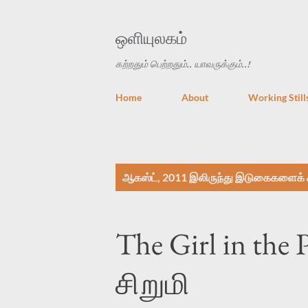
ஒளியுலகம்
கற்றதும் பெற்றதும்.. யாவருக்கும்..!
Home
About
Working Still
இ
ஆகஸ்ட், 2011 இலிருந்து இடுகைகளைக் க
டு
கை
The Girl in the 
க
சிறுமி
ள்