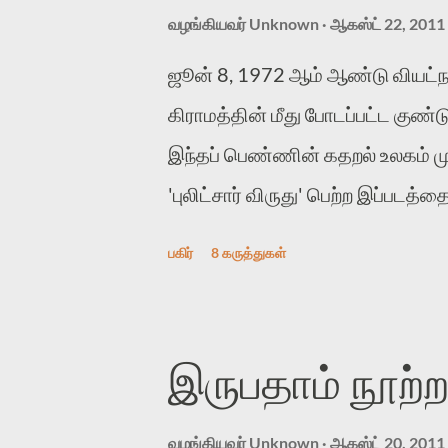
வழங்கியவர்
Unknown
ஆகஸ்ட் 22, 2011
ஜூன் 8, 1972 ஆம் ஆண்டு வியட்நாம
கிராமத்தின் மீது போடப்பட்ட குண்ட
இந்தப் பெண்ணின் கதறல் உலகம் ம
'புலிட்சார் விருது' பெற்ற இப்படத்த
புகைப்படக்காரர். வியட்நாம் போர்:
பகிர்
8 கருத்துகள்
ஏப்ரல் 30,1975-இல் முடிவுக்கு வந
தெற்கு வியட்நாமுக்கும் இடையே இப
அமெரிக்கா போன்ற கம்யூனிஸ்ட் எதி
இருபதாம் நூற
ஒருவகையில் பொதுவுடமைக்கு எதிரா
அதனால் தெற்கு வியட்நாமில் உருவா
வழங்கியவர்
Unknown
ஆகஸ்ட் 20, 2011