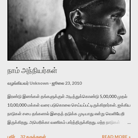
இன்னும் பொருத்தமாக இருக்கும். இரண்டு பயணங்களிலுமே என்
பால்யகால நண்பர்களில் சிலரைச் சந்திக்கும் வாய்ப்பு ஏற்பட்டது. பதினேழு
பதினெட்டு வருடங்களுக்கு பிறகு அவர்களில் சிலரைச் சந்தித்தேன்.
பிளஸ் டூ படித்துவிட்டு, கல்லூரி படிப்புக்கு பெங்களூர் போனவன். அங்கே
ஏழுவருடம், பின் சென்னையில் பத்துவருடம் என என் கிராமத்தையும்
நண்பர்களையும் பிரிந்து ரொம்ப நாட்கள் ஆகிவிட்டது. இடையில் அவ...
நாம் அந்நியர்கள்
வழங்கியவர்
Unknown
ஜூலை 23, 2010
இரண்டு இனங்கள் தங்களுக்குள் அடித்துக்கொண்டு 5,00,000 முதல்
10,00,000 மக்கள் வரை படுகொலை செய்யப்பட்டிருக்கிறார்கள். ஐக்கிய
நாடுகள் சபை தங்களால் இதைத் தடுக்க முடியாது என்று வெளியேறி
இருக்கிறது. அமெரிக்கா வணிகம் பார்த்திருக்கிறது. மற்ற நாடுகள்
ஒதுங்கி இருந்திருக்கின்றன. உலகம் கைக்கட்டி வேடிக்கைப்
பகிர்
32 கருத்துகள்
READ MORE »