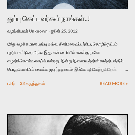
துப்பு கெட்டவர்கள் நாங்கள்..!
வழங்கியவர்
Unknown
ஜூன் 25, 2012
(இது வழக்கமான பதிவு அல்ல. சினிமாவைப்பற்றிய, தொழில்நுட்பம்
பற்றிய கட்டுரை அல்ல இது. என் டைரியில் எனக்கு நானே
எழுதிக்கொள்வதைப்போன்றது. இன்று இணையத்தின் சாத்தியத்தில்
பொதுவெளியில் வைக்க முடிந்ததனால், இங்கே பதிவேற்றுகிறேன்.
உங்கள் நேரத்தைச் செலவழித்து படிக்க வேண்டிய அவசியமற்றது.
பகிர்
33 கருத்துகள்
READ MORE »
ஓய்வாக இருப்பின், ஒரு சினிமாக்காரனின் சுய புலம்பலைப் படிக்க
ஆர்வம் இருப்பின் தொடருங்கள்..) கடந்த ஒரு மாதத்திற்குள் இரண்டு
முறை என் கிராமத்திற்கு சென்று வரும் வாய்ப்பு ஏற்பட்டது. இரண்டு
பயணத்திற்கும் வெவ்வேறு காரணங்கள் என்றாலும் இவ்விரண்டு
பயணமும் ஒரே வித அனுபவத்தையே கொடுத்தன. இதை அனுபவம்
என்று சொல்லுவதை விட, ஒருவித மன அயர்ச்சி என்று சொல்வது