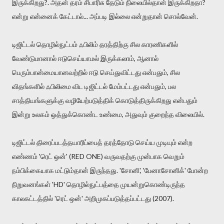
இருக்கிறது?. அதன் தரம் சிபாரிசு தேடும் நிலையில்தான் இருக்கிறதா?
என்று என்னைக் கேட்டால்... அப்படி இல்லை என்றுதான் சொல்வேன்.
டிஜிட்டல் தொழில்நுட்பம் ஃபிலிம் தரத்திற்கு சில காரணிகளில்
வேண்டுமானால் ஈடுசெய்யாமல் இருக்கலாம், ஆனால்
பெரும்பான்மையானவற்றில் ஈடு செய்துவிட்டது என்பதும், சில
விதங்களில் ஃபிலிமை விட டிஜிட்டல் மேம்பட்டது என்பதும், பல
சாத்தியங்களுக்கு வழியேற்படுத்திக் கொடுத்திருக்கிறது என்பதும்
இன்று உலகம் ஒத்துக்கொண்ட உண்மை, அதுவும் குறைந்த விலையில்.
டிஜிட்டல் திரைப்படத்தயாரிப்பைத் தரத்தோடு செய்ய முடியும் என்ற
எண்ணம் 'ரெட் ஒன்' (RED ONE) வருவதற்கு முன்பாக வெறும்
நம்பிக்கையாக மட்டும்தான் இருந்தது. 'சோனி', 'பேனாசோனிக்' போன்ற
நிறுவனங்கள் 'HD' தொழில்நுட்பத்தை முயன்றுகொண்டிருந்த
காலகட்டத்தில் 'ரெட் ஒன்' அறிமுகப்படுத்தப்பட்டது (2007).