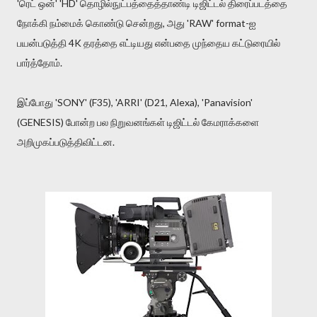
'ரெட் ஒன்' 'HD' தொழில்நுட்பத்தைத்தாண்டி டிஜிட்டல் திரைப்படத்தை
நோக்கி நம்மைக் கொண்டு சென்றது, அது 'RAW' format-ஐ
பயன்படுத்தி 4K தரத்தை எட்டியது என்பதை முந்தைய கட்டுரையில்
பார்த்தோம்.
இப்போது 'SONY' (F35), 'ARRI' (D21, Alexa), 'Panavision'
(GENESIS) போன்ற பல நிறுவனங்கள் டிஜிட்டல் கேமராக்களை
அறிமுகப்படுத்திவிட்டன.