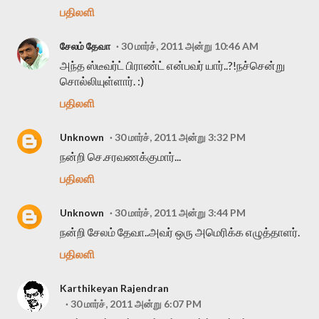
பதிலளி
சேலம் தேவா
30 மார்ச், 2011 அன்று 10:46 AM
அந்த ஸ்டீவர்ட் பிராண்ட் என்பவர் யார்..?!நச்சென்று
சொல்லியுள்ளார். :)
பதிலளி
Unknown
30 மார்ச், 2011 அன்று 3:32 PM
நன்றி செ.சரவணக்குமார்...
பதிலளி
Unknown
30 மார்ச், 2011 அன்று 3:44 PM
நன்றி சேலம் தேவா..அவர் ஒரு அமெரிக்க எழுத்தாளர்.
பதிலளி
Karthikeyan Rajendran
30 மார்ச், 2011 அன்று 6:07 PM