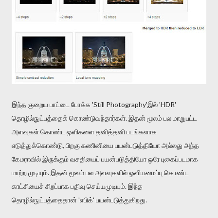
இந்த குறைய பாட்டை போக்க 'Still Photography'இல் 'HDR'
தொழில்நுட்பத்தைக் கொண்டுவந்தார்கள். இதன் மூலம் பல மாறுபட்ட
அளவுகள் கொண்ட ஒளிகளை தனித்தனி படங்களாக
எடுத்துக்கொண்டு, பிறகு கணினியை பயன்படுத்தியோ அல்லது அந்த
கேமராவில் இருக்கும் வசதியைப் பயன்படுத்தியோ ஒரே புகைப்படமாக
மாற்ற முடியும். இதன் மூலம் பல அளவுகளில் ஒளியமைப்பு கொண்ட
காட்சியைச் சிறப்பாக பதிவு செய்யமுடியும். இந்த
தொழில்நுட்பத்தைதான் 'எபிக்' பயன்படுத்துகிறது.