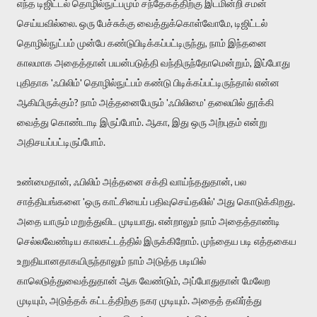
எந்த டிஜிட்டல் தொழில்நுட்பமும் சந்தேகத்திற்கு இடமின்றி சமன்
செய்யவில்லை. ஒரு பேச்சுக்கு வைத்துக்கொள்வோமே, டிஜிட்டல்
தொழில்நுட்பம் முன்பே கண்டுபிடிக்கப்பட்டிருந்து, நாம் இந்தனை
காலமாக அதைத்தான் பயன்படுத்தி வந்திருந்தோமென்றும், இப்போது
புதிதாக 'ஃபிலிம்' தொழில்நுட்பம் கண்டு பிடிக்கப்பட்டிருந்தால் என்ன
ஆகியிருக்கும்? நாம் அத்தனைபேரும் 'ஃபிலிமை' தலையில் தூக்கி
வைத்து கொண்டாடி இருப்போம். ஆகா, இது ஒரு அற்புதம் என்று
அதிசயப்பட்டிருப்போம்.
உண்மைதான், ஃபிலிம் அத்தனை சக்தி வாய்ந்ததுதான், பல
சாத்தியங்களை 'ஒரு காட்சியைப் பதிவுசெய்தலில்' அது கொடுக்கிறது.
அதை யாரும் மறுத்துவிட முடியாது. என்றாலும் நாம் அதைத்தாண்டி
செல்லவேண்டிய காலகட்டத்தில் இருக்கிறோம். முந்தைய படி எத்தகைய
உறுதியானதாகயிருந்தாலும் நாம் அடுத்த படியில்
காலெடுத்துவைத்துதான் ஆக வேண்டும், அப்போதுதான் மேலேற
முடியும், அடுத்தக் கட்டத்திற்கு நகர முடியும். அதைத் தவிர்த்து