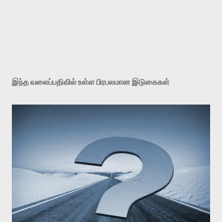
க
ரு
த்
இந்த வலைப்பதிவில் உள்ள பிரபலமான இடுகைகள்
து
ரை
யி
டு
க