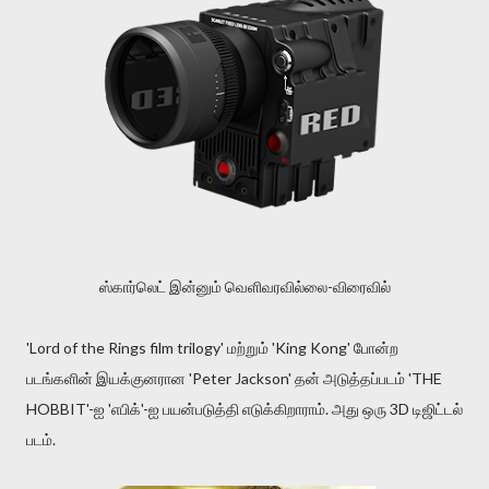
ஸ்கார்லெட் இன்னும் வெளிவரவில்லை-விரைவில்
'Lord of the Rings film trilogy' மற்றும் 'King Kong' போன்ற
படங்களின் இயக்குனரான 'Peter Jackson' தன் அடுத்தப்படம் 'THE
HOBBIT'-ஐ 'எபிக்'-ஐ பயன்படுத்தி எடுக்கிறாராம். அது ஒரு 3D டிஜிட்டல்
படம்.