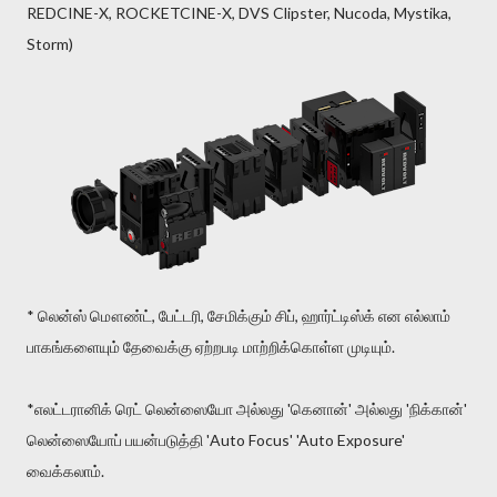
REDCINE-X, ROCKETCINE-X, DVS Clipster, Nucoda, Mystika,
Storm)
* லென்ஸ் மௌண்ட், பேட்டரி, சேமிக்கும் சிப், ஹார்ட்டிஸ்க் என எல்லாம்
பாகங்களையும் தேவைக்கு ஏற்றபடி மாற்றிக்கொள்ள முடியும்.
*எலட்டரானிக் ரெட் லென்ஸையோ அல்லது 'கெனான்' அல்லது 'நிக்கான்'
லென்ஸையோப் பயன்படுத்தி 'Auto Focus' 'Auto Exposure'
வைக்கலாம்.