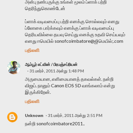
அன்பு நண்பருக்கு உங்கள் மூலம் ப்ளாக் பற்றி
தெரிந்துகொண்டேன்
ப்ளாக் வடிவமைப்பு பற்றி எனக்கு சொல்லவும் எனது
ப்லோகை பார்க்கவும் எனக்கு ப்ளாக் வடிவமைப்பு
தெரியவில்லை தயவு செய்து எனக்கு உதவி செய்யவும்
எனது ஈமெயில் sonofcoimbatore@ஜிமெயில்;.com
பதிலளி
ஆம்பூர் எட்வின் / பிரபஞ்சப்ரியன்
31 மார்ச், 2011 அன்று 1:48 PM
அருமையான, எளிமையானத் தகவல்கள். நன்றி
விஜய். நானும் Canon EOS 5D வாங்கலாம் என்று
இருக்கிறேன்.
பதிலளி
Unknown
31 மார்ச், 2011 அன்று 2:51 PM
நன்றி sonofcoimbatore2011..