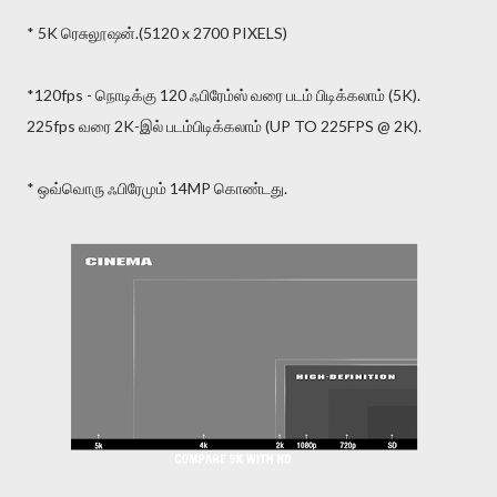
* 5K ரெசுலூஷன்.(5120 x 2700 PIXELS)
*120fps - நொடிக்கு 120 ஃபிரேம்ஸ் வரை படம் பிடிக்கலாம் (5K).
225fps வரை 2K-இல் படம்பிடிக்கலாம் (UP TO 225FPS @ 2K).
* ஒவ்வொரு ஃபிரேமும் 14MP கொண்டது.