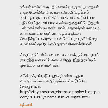
உங்கள் கேள்விக்கு பதில் சொல்ல ஒரு கட்டுரைதான்
எழுத வேண்டும். ஆதாரமாகவே ஃபிலிமுக்கும்
டிஜிட்டலுக்கும் பல வித்தியாசங்கள் உண்டு. பிம்பம்
பதிவுசெய்தல், சரியான வண்ணத்தை மீட்டெடுத்தல்,
பன்முகத்தன்மை, நீண்ட நாள் பாதுகாத்தல் என நீண்ட
காரணங்கள் உண்டு. என்றாலும் டிஜிட்டல்
தொழில்நுட்பம் அதை சமன் செய்ய முயற்சிக்கிறது,
சமன் செய்துவிடும் என்றுதான் நினைக்கிறேன்.
மேலும் டிஜிட்டல் வேலையை சுலபமாக்குகிறது மற்றும்
குறைந்த விலையில் கிடைக்கிறது. இது இரண்டும்
முக்கியமான காரணிகள்.
ஃபிலிமுக்கும் டிஜிட்டலுக்கும் உள்ள ஆதார
வித்தியாசத்தை அறிந்துக்கொள்ள இங்கே
செல்லுங்கள்.
http://vijayarmstrongcinematographer.blogspot.
com/2010/03/cinema-film-vs-digital.html
பதிலளி