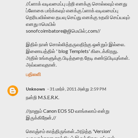
//ப்ளாக் வடிவமைப்பு பற்றி எனக்கு சொல்லவும் எனது
ப்லோகை பார்க்கவும் எனக்கு ப்ளாக் வடிவமைப்பு
தெரியவில்லை தயவு செய்து எனக்கு உதவி செய்யவும்
எனது ஈமெயில்
sonofcoimbatore@ஜிமெயில்;.com//
இதில் நான் சொல்லித்தருவதிற்கு ஒன்றும் இல்லை.
இணையத்தில் ' blog Templets' கிடைக்கிறது.
அதில் உங்களுக்கு பிடித்ததை தேடி கண்டுபிடியுங்கள்.
அவ்வளவுதான்.
பதிலளி
Unknown
31 மார்ச், 2011 அன்று 2:59 PM
நன்றி M.S.E.R.K.
//நானும் Canon EOS 5D வாங்கலாம் என்று
இருக்கிறேன்.//
கொஞ்சம் காத்திருங்கள்..அடுத்த 'Version'
வருவதற்கான சாத்தியம் இருக்கிறது. ஜப்பான்