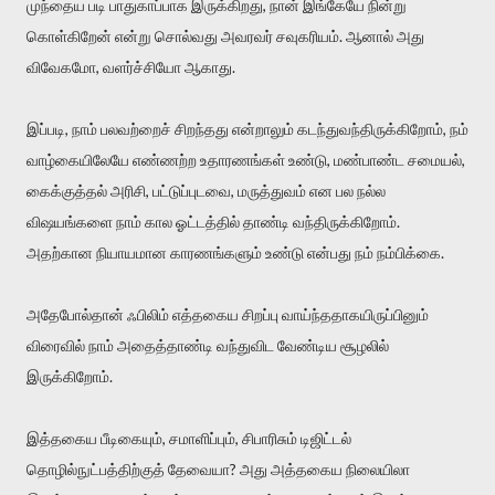
முந்தைய படி பாதுகாப்பாக இருக்கிறது, நான் இங்கேயே நின்று
கொள்கிறேன் என்று சொல்வது அவரவர் சவுகரியம். ஆனால் அது
விவேகமோ, வளர்ச்சியோ ஆகாது.
இப்படி, நாம் பலவற்றைச் சிறந்தது என்றாலும் கடந்துவந்திருக்கிறோம், நம்
வாழ்கையிலேயே எண்ணற்ற உதாரணங்கள் உண்டு, மண்பாண்ட சமையல்,
கைக்குத்தல் அரிசி, பட்டுப்புடவை, மருத்துவம் என பல நல்ல
விஷயங்களை நாம் கால ஓட்டத்தில் தாண்டி வந்திருக்கிறோம்.
அதற்கான நியாயமான காரணங்களும் உண்டு என்பது நம் நம்பிக்கை.
அதேபோல்தான் ஃபிலிம் எத்தகைய சிறப்பு வாய்ந்ததாகயிருப்பினும்
விரைவில் நாம் அதைத்தாண்டி வந்துவிட வேண்டிய சூழலில்
இருக்கிறோம்.
இத்தகைய பீடிகையும், சமாளிப்பும், சிபாரிசும் டிஜிட்டல்
தொழில்நுட்பத்திற்குத் தேவையா? அது அத்தகைய நிலையிலா