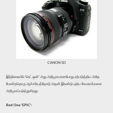
CANON 5D
இந்நிலையில் 'ரெட் ஒன்' அது அறிமுகமானபோது ஏற்படுத்திய அதே
போன்றதொரு ஆச்சரியத்தோடு அதன் இரண்டு புதிய கேமராக்களை
அறிமுகப்படுத்துகிறது.
Red One 'EPIC':