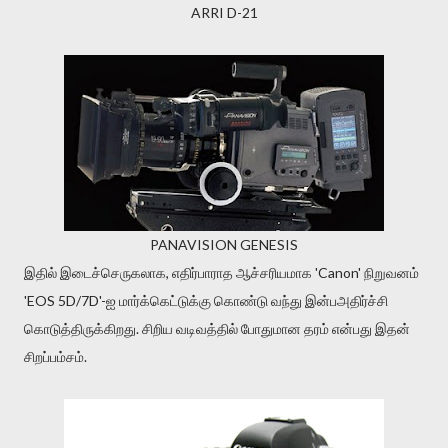
ARRI D-21
PANAVISION GENESIS
இதில் இடைச்செருகலாக, எதிர்பாராத ஆச்சரியமாக 'Canon' நிறுவனம்
'EOS 5D/7D'-ஐ மார்க்கெட்டுக்கு கொண்டு வந்து இன்பஅதிர்ச்சி
கொடுத்திருக்கிறது. சிறிய வடிவத்தில் போதுமான தரம் என்பது இதன்
சிறப்பம்சம்.