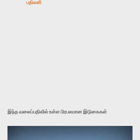
பதிலளி
க
ரு
த்
இந்த வலைப்பதிவில் உள்ள பிரபலமான இடுகைகள்
து
ரை
யி
டு