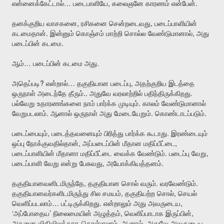
…
,
.
என்னைக்கேட்டால்
படைபாளியே
கலைஞனே
காரணம்
என்பேன்
,
,
தனக்குறிய
வாசகனை
ரசிகனை
சென்றடைவது
படைப்பாளியின்
.
,
கடமைதான்
இன்னும்
கொஞ்சம்
மாற்றி
சொல்ல
வேண்டுமானால்
அது
.
படைப்பின்
கடமை
…
.
ஆம்
படைப்பின்
கடமை
அது
?
…
,
அதெப்படி
என்றால்
தகுதியான
படைப்பு
அதற்குறிய
இடத்தை
..
.
ஒருநாள்
அடைந்தே
தீரும்
அதுவே
வரலாற்றில்
பதிந்திருக்கிறது
.
பல்வேறு
உதாரணங்களை
நாம்
பார்க்க
முடியும்
காலம்
வேண்டுமானால்
.
.
.
வேறுபடலாம்
ஆனால்
ஒருநாள்
அது
மேடையேறும்
கொண்டாடப்படும்
,
.
படைப்பையும்
படைத்தவனையும்
பிரித்து
பார்க்க
கூடாது
இரண்டையும்
,
,
ஒப்பு
நோக்குவதில்தான்
அப்படைப்பின்
மீதான
மதிப்பீட்டை
.
,
படைப்பாளியின்
மீதானா
மதிப்பீட்டை
வைக்க
வேண்டும்
படைப்பு
வேறு
,
.
படைப்பாளி
வேறு
என்று
பேசுவது
அயோக்கியத்தனம்
,
.
.
தகுதியானவனிடமிருந்தே
தகுதியான
சொல்
வரும்
வரவேண்டும்
,
,
தகுதியானவர்களிடமிருந்து
சில
சமயம்
தகுதியற்ற
சொல்
செயல்
…
.
,
வெளிப்படலாம்
பட்டிருக்கிறது
என்றாலும்
அது
அவருடைய
‘
’
,
,
அப்போதைய
நிலைமையின்
அழுத்தம்
வெளிப்பாடாக
இருப்பின்
.
,
அதனை
விதிவிலக்காக
கொள்ளலாம்
ஆனால்
அதுவே
அவருடைய