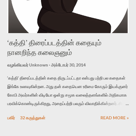
‘கத்தி’ திரைப்படத்தின் கதையும்
நானறிந்த கலைஞனும்
வழங்கியவர்
Unknown
அக்டோபர் 30, 2014
‘கத்தி’ திரைப்படத்தின் கதை திருடப்பட்டதா என்பது பற்றி பல கதைகள்
இங்கே உலாவுகின்றன. அது தன் கதையென உரிமை கோரும் இயக்குனர்
கோபி அவர்களின் விடியோ ஒன்று சமூக வலைத்தளங்களில் அதிகமாக
பரவிக்கொண்டிருக்கிறது, அதைப்பற்றி பலரும் விவாதிக்கின்றனர். சிலர்,
கோபியின் பக்கம் நின்று ‘அய்யோ பாவம்’ என்கிறார்கள். சிலர், ‘அட இதே
பகிர்
32 கருத்துகள்
READ MORE »
வேலையாப்போச்சிப்பா, ஒரு படம் வெற்றியடைந்தால் உடனே அது தன்
கதை என்று சொல்லி பணம் பார்க்க எவனாவது ஒருத்தன்