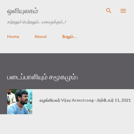
முதன்மை உள்ளடக்கத்திற்குச் செல்
ஒளியுலகம்
கற்றதும் பெற்றதும்.. யாவருக்கும்..!
Home
About
மேலும்…
படைப்பாளியும் சமூகமும்:
வழங்கியவர்
Vijay Armstrong
அக்டோபர் 11, 2021