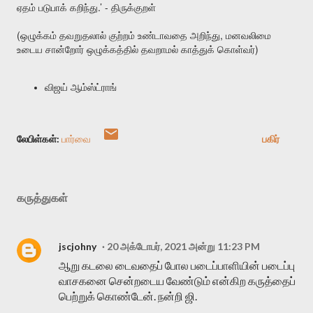
.’ -
ஏதம்
படுபாக்
கறிந்து
திருக்குறள்
(
,
ஒழுக்கம்
தவறுதலால்
குற்றம்
உண்டாவதை
அறிந்து
மனவலிமை
)
உடைய
சான்றோர்
ஒழுக்கத்தில்
தவறாமல்
காத்துக்
கொள்வர்
விஜய்
ஆம்ஸ்ட்ராங்
லேபிள்கள்:
பார்வை
பகிர்
கருத்துகள்
jscjohny
20 அக்டோபர், 2021 அன்று 11:23 PM
ஆறு கடலை டைவதைப் போல படைப்பாளியின் படைப்பு
வாசகனை சென்றடைய வேண்டும் என்கிற கருத்தைப்
பெற்றுக் கொண்டேன். நன்றி ஜி.