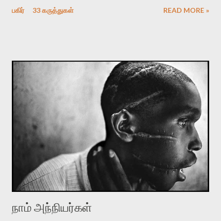
உங்கள் நேரத்தைச் செலவழித்து படிக்க வேண்டிய அவசியமற்றது.
பகிர்
33 கருத்துகள்
READ MORE »
ஓய்வாக இருப்பின், ஒரு சினிமாக்காரனின் சுய புலம்பலைப் படிக்க
ஆர்வம் இருப்பின் தொடருங்கள்..) கடந்த ஒரு மாதத்திற்குள் இரண்டு
முறை என் கிராமத்திற்கு சென்று வரும் வாய்ப்பு ஏற்பட்டது. இரண்டு
பயணத்திற்கும் வெவ்வேறு காரணங்கள் என்றாலும் இவ்விரண்டு
பயணமும் ஒரே வித அனுபவத்தையே கொடுத்தன. இதை அனுபவம்
என்று சொல்லுவதை விட, ஒருவித மன அயர்ச்சி என்று சொல்வது
இன்னும் பொருத்தமாக இருக்கும். இரண்டு பயணங்களிலுமே என்
பால்யகால நண்பர்களில் சிலரைச் சந்திக்கும் வாய்ப்பு ஏற்பட்டது. பதினேழு
பதினெட்டு வருடங்களுக்கு பிறகு அவர்களில் சிலரைச் சந்தித்தேன்.
பிளஸ் டூ படித்துவிட்டு, கல்லூரி படிப்புக்கு பெங்களூர் போனவன். அங்கே
ஏழுவருடம், பின் சென்னையில் பத்துவருடம் என என் கிராமத்தையும்
நண்பர்களையும் பிரிந்து ரொம்ப நாட்கள் ஆகிவிட்டது. இடையில் அவ...
நாம் அந்நியர்கள்