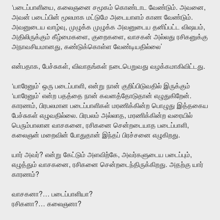
‘
,
.
,
படைப்பாளியை
கலைஞனை
சமூகம்
கொண்டாட
வேண்டும்
அவனை
.
அவன்
படைப்பின்
மூலமாக
மட்டுமே
அடையாளம்
காண
வேண்டும்
,
,
அவனுடைய
வாழ்வு
முழுக்க
முழுக்க
அவனுடைய
தனிப்பட்ட
விஷயம்
,
,
அதிலிருக்கும்
கீழ்மைகளை
குறைகளை
வாசகன்
அல்லது
ரசிகனுக்கு
,
’
அநாவசியமானது
கண்டுக்கொள்ள
வேண்டியதில்லை
,
,
.
என்பதாக
பேச்சுகள்
விவாதங்கள்
நடைபெறுவது
வழக்கமாகிவிட்டது
‘
’
,
யாரேனும்
ஒரு
படைப்பாளி
என்று
நான்
குறிப்பிடுவதில்
இருக்கும்
‘
’
.
யாரேனும்
என்ற
பதத்தை
நான்
கவனத்தோடுதான்
எழுதுகிறேன்
,
காரணம்
பிரபலமான
படைப்பாளிகள்
மரணிக்கின்ற
பொழுது
இத்தகைய
.
,
பேச்சுகள்
எழுவதில்லை
பிரபலம்
அல்லாத
மரணிக்கின்ற
வரையில்
,
,
பெரும்பாலான
வாசகனை
ரசிகனை
சென்றடையாத
படைப்பாளி
.
கலைஞன்
மறைவின்
போதுதான்
இந்தப்
பிரச்சனை
எழுகிறது
?
,
,
யார்
அவர்
என்று
கேட்டும்
அளவிற்கே
அவர்களுடைய
படைப்பும்
,
.
எழுத்தும்
வாசகனை
ரசிகனை
சென்றடைந்திருக்கிறது
அதற்கு
யார்
?
காரணம்
?…
?
வாசகனா
படைப்பாளியா
?…
?
ரசிகனா
கலைஞனா