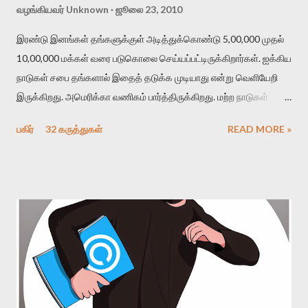
வழங்கியவர்
Unknown
ஜூலை 23, 2010
இரண்டு இனங்கள் தங்களுக்குள் அடித்துக்கொண்டு 5,00,000 முதல்
10,00,000 மக்கள் வரை படுகொலை செய்யப்பட்டிருக்கிறார்கள். ஐக்கிய
நாடுகள் சபை தங்களால் இதைத் தடுக்க முடியாது என்று வெளியேறி
இருக்கிறது. அமெரிக்கா வணிகம் பார்த்திருக்கிறது. மற்ற நாடுகள்
ஒதுங்கி இருந்திருக்கின்றன. உலகம் கைக்கட்டி வேடிக்கைப்
பகிர்
32 கருத்துகள்
READ MORE »
பார்த்திருக்கிறது. இது சமீபத்தில் நமக்கு அருகில் நிகழ்ந்த ஒன்றாக
நீங்கள் நினைப்பீர்கள். ஆனால் இது அதுவல்ல. இது நடந்து சில
வருடங்கள் ஆகி விட்டன. ஆனால் சம்பவங்கள் ஒன்றுதான்.