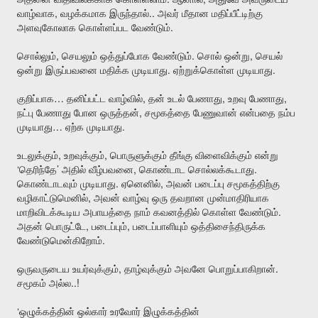
,
..
வாழ்வாக
வழக்கமாக
இருந்தால்
அவர்
மீதான
மதிப்பீட்டிற்கு
.
அளவுகோலாக
கொள்ளப்பட
வேண்டும்
,
.
,
சொல்லும்
செயலும்
ஒத்துப்போக
வேண்டும்
சொல்
ஒன்று
செயல்
.
.
ஒன்று
இருப்பவனை
மதிக்க
முடியாது
ஏற்றுக்கொள்ள
முடியாது
…
,
,
,
குறிப்பாக
தனிப்பட்ட
வாழ்வில்
தன்
உடல்
பேணாது
உறவு
பேணாது
,
நட்பு
பேணாது
போன
ஒருத்தன்
சமூகத்தை
பேணுவான்
என்பதை
நம்ப
…
.
முடியாது
ஏற்க
முடியாது
,
,
உடலுக்கும்
உறவுக்கும்
பொருளுக்கும்
தீங்கு
விளைவிக்கும்
என்று
‘
’
,
.
தெரிந்தே
அதில்
வீழ்பவனை
கொண்டாட
சொல்லக்கூடாது
.
,
கொண்டாடவும்
முடியாது
ஏனெனில்
அவன்
படைப்பு
சமூகத்திற்கு
,
வழிகாட்டுமெனில்
அவன்
வாழ்வு
ஒரு
தவறான
முன்மாதிரியாக
.
மாறிவிடக்கூடிய
அபாயத்தை
நாம்
கவனத்தில்
கொள்ள
வேண்டும்
,
,
அதன்
பொருட்டே
படைப்பும்
படைப்பாளியும்
ஒத்திசைந்திருக்க
.
வேண்டுமென்கிறோம்
,
.
ஒருவருடைய
உயர்வுக்கும்
தாழ்வுக்கும்
அவனே
பொறுப்பாகிறான்
..!
சமூகம்
அல்ல
‘
ஒழுக்கத்தின்
ஒல்கார்
உரவோர்
இழுக்கத்தின்