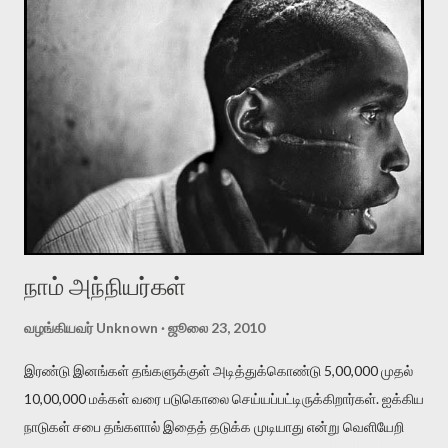
பயணமும் ஒரே வித அனுபவத்தையே கொடுத்தன. இதை அனுபவம்
என்று சொல்லுவதை விட, ஒருவித மன அயர்ச்சி என்று சொல்வது
இன்னும் பொருத்தமாக இருக்கும். இரண்டு பயணங்களிலுமே என்
பால்யகால நண்பர்களில் சிலரைச் சந்திக்கும் வாய்ப்பு ஏற்பட்டது. பதினேழு
பதினெட்டு வருடங்களுக்கு பிறகு அவர்களில் சிலரைச் சந்தித்தேன்.
பிளஸ் டூ படித்துவிட்டு, கல்லூரி படிப்புக்கு பெங்களூர் போனவன். அங்கே
ஏழுவருடம், பின் சென்னையில் பத்துவருடம் என என் கிராமத்தையும்
நண்பர்களையும் பிரிந்து ரொம்ப நாட்கள் ஆகிவிட்டது. இடையில் அவ...
நாம் அந்நியர்கள்
வழங்கியவர்
Unknown
ஜூலை 23, 2010
இரண்டு இனங்கள் தங்களுக்குள் அடித்துக்கொண்டு 5,00,000 முதல்
10,00,000 மக்கள் வரை படுகொலை செய்யப்பட்டிருக்கிறார்கள். ஐக்கிய
நாடுகள் சபை தங்களால் இதைத் தடுக்க முடியாது என்று வெளியேறி