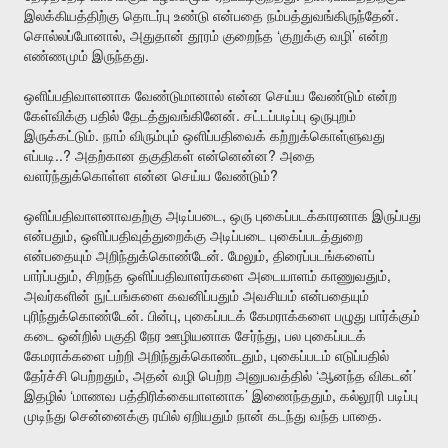
.
இலக்கியத்திற்கு
தொடர்பு
உண்டு
என்பதை
நம்பத்துவங்கிருந்தேன்
,
‘
’
சொல்லப்போனால்
அதுதான்
தூரம்
குறைந்த
குறுக்கு
வழி
என்ற
.
எண்ணமும்
இருந்தது
ஒளிப்பதிவாளனாக
வேண்டுமானால்
என்ன
செய்ய
வேண்டும்
என்ற
.
கேள்விக்கு
பதில்
தேடத்துவங்கினேன்
சட்டப்படிப்பு
ஒருபுறம்
.
இருக்கட்டும்
நாம்
விரும்பும்
ஒளிப்பதிவைக்
கற்றுக்கொள்ளுவது
..?
?
எப்படி
அதற்கான
தகுதிகள்
என்னென்ன
அதை
?
வளர்ந்துக்கொள்ள
என்ன
செய்ய
வேண்டும்
,
ஒளிப்பதிவாளனாவதற்கு
அடிப்படை
ஒரு
புகைப்படக்காரனாக
இருப்பது
,
என்பதும்
ஒளிப்பதிவுத்துறைக்கு
அடிப்படை
புகைப்படத்துறை
.
,
என்பதையும்
அறிந்துக்கொண்டேன்
மேலும்
திரைப்படங்களைப்
,
,
பார்ப்பதும்
சிறந்த
ஒளிப்பதிவாளர்களை
அடையாளம்
காணுவதும்
அவர்களின்
நுட்பங்களை
கவனிப்பதும்
அவசியம்
என்பதையும்
.
,
புரிந்துக்கொண்டேன்
பின்பு
புகைப்படக்
கேமராக்களை
பழுது
பார்க்கும்
,
கடை
ஒன்றில்
பகுதி
நேர
ஊழியனாக
சேர்ந்து
பல
புகைப்படக்
,
கேமராக்களை
பற்றி
அறிந்துக்கொண்டதும்
புகைப்படம்
எடுப்பதில்
,
‘
’
தேர்ச்சி
பெற்றதும்
அதன்
வழி
பெற்ற
அனுபவத்தில்
ஆனந்த
விகடன்
‘
’
,
இதழில்
மாணவ
பத்திரிக்கையாளனாக
இணைந்ததும்
கல்லூரி
படிப்பு
.
முடிந்து
சென்னைக்கு
ரயில்
ஏறியதும்
நான்
கடந்து
வந்த
பாதை