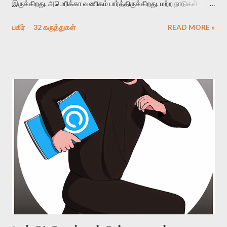
இருக்கிறது. அமெரிக்கா வணிகம் பார்த்திருக்கிறது. மற்ற நாடுகள்
ஒதுங்கி இருந்திருக்கின்றன. உலகம் கைக்கட்டி வேடிக்கைப்
பகிர்
32 கருத்துகள்
READ MORE »
பார்த்திருக்கிறது. இது சமீபத்தில் நமக்கு அருகில் நிகழ்ந்த ஒன்றாக
நீங்கள் நினைப்பீர்கள். ஆனால் இது அதுவல்ல. இது நடந்து சில
வருடங்கள் ஆகி விட்டன. ஆனால் சம்பவங்கள் ஒன்றுதான்.