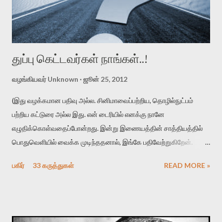
துப்பு கெட்டவர்கள் நாங்கள்..!
வழங்கியவர்
Unknown
ஜூன் 25, 2012
(இது வழக்கமான பதிவு அல்ல. சினிமாவைப்பற்றிய, தொழில்நுட்பம்
பற்றிய கட்டுரை அல்ல இது. என் டைரியில் எனக்கு நானே
எழுதிக்கொள்வதைப்போன்றது. இன்று இணையத்தின் சாத்தியத்தில்
பொதுவெளியில் வைக்க முடிந்ததனால், இங்கே பதிவேற்றுகிறேன்.
உங்கள் நேரத்தைச் செலவழித்து படிக்க வேண்டிய அவசியமற்றது.
பகிர்
33 கருத்துகள்
READ MORE »
ஓய்வாக இருப்பின், ஒரு சினிமாக்காரனின் சுய புலம்பலைப் படிக்க
ஆர்வம் இருப்பின் தொடருங்கள்..) கடந்த ஒரு மாதத்திற்குள் இரண்டு
முறை என் கிராமத்திற்கு சென்று வரும் வாய்ப்பு ஏற்பட்டது. இரண்டு
பயணத்திற்கும் வெவ்வேறு காரணங்கள் என்றாலும் இவ்விரண்டு