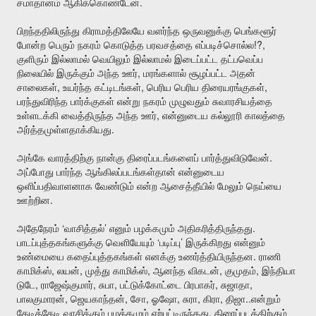
.
சமாதானம்
ஆகிக்கொண்டேன்
பிறந்ததிலிருந்து
கிராமத்திலேயே
வளர்ந்த
ஒருவனுக்கு
பெங்களூர்
!?,
போன்ற
பெரும்
நகரம்
கொடுத்த
பரவசத்தை
எப்படிச்சொல்ல
குளிரும்
இல்லாமல்
வெயிலும்
இல்லாமல்
இடைப்பட்ட
தட்பவெப்ப
,
நிலையில்
இருக்கும்
அந்த
ஊர்
மரங்களால்
சூழப்பட்ட
அதன்
,
,
,
சாலைகள்
உயர்ந்த
கட்டிடங்கள்
பெரிய
பெரிய
திரையரங்குகள்
பரந்துவிரிந்த
பார்க்குகள்
என்று
நகரம்
முழுவதும்
சுவாரசியத்தை
,
உள்ளடக்கி
வைத்திருந்த
அந்த
ஊர்
என்னுடைய
கல்லூரி
காலத்தை
.
அர்த்தமுள்ளதாக்கியது
.
அங்கே
வாரத்திற்கு
நான்கு
திரைப்படங்களைப்
பார்த்துவிடுவேன்
அப்போது
பார்ந்த
ஆங்கிலப்படங்கள்தான்
என்னுடைய
ஒளிப்பதிவாளனாக
வேண்டும்
என்ற
ஆசைத்தீயில்
மேலும்
நெய்யை
.
ஊற்றின
‘
’
.
அதேநேரம்
வாசித்தல்
எனும்
பழக்கமும்
அதிகரித்திருந்தது
‘
’
பாடப்புத்தகங்களுக்கு
வெளியேயும்
படிப்பு
இருக்கிறது
என்னும்
.
உண்மையை
கதைப்புத்தகங்கள்
எனக்கு
உணர்த்தியிருந்தன
ராணி
,
,
,
,
,
காமிக்ஸ்
லயன்
முத்து
காமிக்ஸ்
ஆனந்த
விகடன்
குமுதம்
இந்தியா
,
,
,
,
,
டுடே
ராஜேஷ்குமார்
சுபா
பட்டுக்கோட்டை
பிரபாகர்
சுஜாதா
,
,
,
,
,
,
..
பாலகுமாரன்
ஜெயகாந்தன்
சோ
ஓஷோ
சுரா
கிரா
திஜா
என்றும்
.
தேடித்தேடி
வாசிக்கும்
பழக்கமும்
ஏற்பட்டிருந்தது
திரைப்படத்திற்கும்