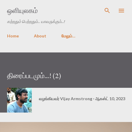
முதன்மை உள்ளடக்கத்திற்குச் செல்
ஒளியுலகம்
கற்றதும் பெற்றதும்.. யாவருக்கும்..!
Home
About
மேலும்…
திரைப்படமும்…! (2)
வழங்கியவர்
Vijay Armstrong
ஆகஸ்ட் 10, 2023