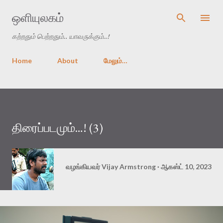
முதன்மை உள்ளடக்கத்திற்குச் செல்
ஒளியுலகம்
கற்றதும் பெற்றதும்.. யாவருக்கும்..!
Home
About
மேலும்…
திரைப்படமும்…! (3)
வழங்கியவர்
Vijay Armstrong
ஆகஸ்ட் 10, 2023