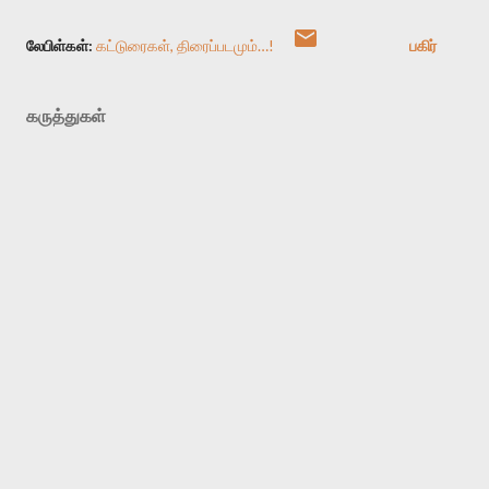
லேபிள்கள்:
கட்டுரைகள்
திரைப்படமும்…!
பகிர்
கருத்துகள்