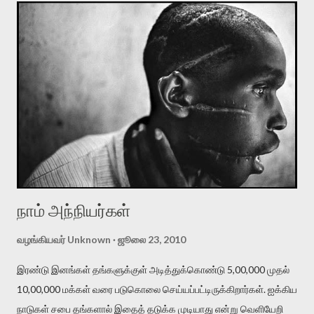
பயணமும் ஒரே வித அனுபவத்தையே கொடுத்தன. இதை அனுபவம்
என்று சொல்லுவதை விட, ஒருவித மன அயர்ச்சி என்று சொல்வது
இன்னும் பொருத்தமாக இருக்கும். இரண்டு பயணங்களிலுமே என்
பால்யகால நண்பர்களில் சிலரைச் சந்திக்கும் வாய்ப்பு ஏற்பட்டது. பதினேழு
பதினெட்டு வருடங்களுக்கு பிறகு அவர்களில் சிலரைச் சந்தித்தேன்.
பிளஸ் டூ படித்துவிட்டு, கல்லூரி படிப்புக்கு பெங்களூர் போனவன். அங்கே
ஏழுவருடம், பின் சென்னையில் பத்துவருடம் என என் கிராமத்தையும்
நண்பர்களையும் பிரிந்து ரொம்ப நாட்கள் ஆகிவிட்டது. இடையில் அவ...
நாம் அந்நியர்கள்
வழங்கியவர்
Unknown
ஜூலை 23, 2010
இரண்டு இனங்கள் தங்களுக்குள் அடித்துக்கொண்டு 5,00,000 முதல்
10,00,000 மக்கள் வரை படுகொலை செய்யப்பட்டிருக்கிறார்கள். ஐக்கிய
நாடுகள் சபை தங்களால் இதைத் தடுக்க முடியாது என்று வெளியேறி