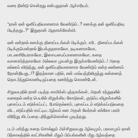
.
வரை
நீண்டு
சென்றது
என்பதுதான்
ஆச்சரியம்
“
..?
நான்
ஏன்
ஒளிப்பதிவாளனாக
வேண்டும்
எனக்கு
ஏன்
ஒளிப்பதிவு
..?”
.
பிடித்தது
இதுதான்
ஆதாரக்கேள்வி
.
..
ஏன்
என்றால்
எனக்கு
திரைப்படங்கள்
பிடிக்கும்
சரி
திரைப்படங்கள்
,
,
பிடிக்குமென்றால்
இயக்குநராகவோ
நடிகனாகவோ
,
,
பாடலாசிரியராகவோ
இசையமைப்பாளனாகவோ
கதை
..!
வசனகர்த்தாகவோ
அல்லவா
முயன்று
இருக்கவேண்டும்
அதை
,
எல்லாம்
விடுத்து
ஏன்
ஒளிப்பதிவாளனாக
வேண்டும்
என்ற
எண்ணம்
..!?
,
தோன்றியது
இதற்கான
பதில்
என்
பால்யத்திலிருந்து
என்னைத்
.
தொடர்ந்துகொண்டிருப்பதை
உணர்ந்து
கொண்டேன்
,
சிறுவயதில்
நான்
படித்த
காமிக்ஸ்
புத்தகங்கள்
அதன்
உந்துதலில்
,
வரைதல்
என்ற
பெயரில்
கிறுக்கிய
கோடுகள்
குடும்ப
விழாக்களில்
,
புகைப்படம்
எடுக்கப்பட்ட
போதெல்லாம்
புகைப்படம்
எடுக்கப்படுவதை
,
விட
எடுப்பதில்
காட்டிய
ஆர்வம்
என
அதன்
வேர்கள்
எங்கோ
பரவி
.
விரிந்து
கிடப்பதை
புரிந்துக்கொள்ள
முடிந்தது
,
படம்
பார்த்து
கதை
சொல்லும்
அச்சிறுவயது
ஆர்வமும்
பரவசமும்
தான்
பிற்காலத்தில்
காட்சிகளின்
மீதும்
பிம்பங்களின்
மீது
ஆர்வத்தை