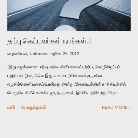
துப்பு கெட்டவர்கள் நாங்கள்..!
வழங்கியவர்
Unknown
ஜூன் 25, 2012
(இது வழக்கமான பதிவு அல்ல. சினிமாவைப்பற்றிய, தொழில்நுட்பம்
பற்றிய கட்டுரை அல்ல இது. என் டைரியில் எனக்கு நானே
எழுதிக்கொள்வதைப்போன்றது. இன்று இணையத்தின் சாத்தியத்தில்
பொதுவெளியில் வைக்க முடிந்ததனால், இங்கே பதிவேற்றுகிறேன்.
உங்கள் நேரத்தைச் செலவழித்து படிக்க வேண்டிய அவசியமற்றது.
பகிர்
33 கருத்துகள்
READ MORE »
ஓய்வாக இருப்பின், ஒரு சினிமாக்காரனின் சுய புலம்பலைப் படிக்க
ஆர்வம் இருப்பின் தொடருங்கள்..) கடந்த ஒரு மாதத்திற்குள் இரண்டு
முறை என் கிராமத்திற்கு சென்று வரும் வாய்ப்பு ஏற்பட்டது. இரண்டு
பயணத்திற்கும் வெவ்வேறு காரணங்கள் என்றாலும் இவ்விரண்டு