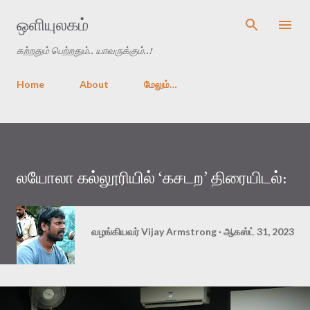
முதன்மை உள்ளடக்கத்திற்குச் செல்
ஒளியுலகம்
கற்றதும் பெற்றதும்.. யாவருக்கும்..!
Home
About
மேலும்…
லயோலா கல்லூரியில் ‘கசடற’ திரையிடல்:
வழங்கியவர்
Vijay Armstrong
ஆகஸ்ட் 31, 2023